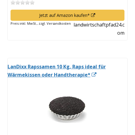
In
Jetzt auf Amazon kaufen*
neuem
Preis inkl. MwSt., zzgl. Versandkosten
landwirtschaftpfad24.c
Fenster
om
öffnen
LanDixx Rapssamen 10 Kg, Raps ideal für
In
Wärmekissen oder Handtherapie*
neuem
Fenster
öffnen