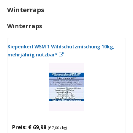
Winterraps
Winterraps
Kiepenkerl WSM 1 Wildschutzmischung 10kg,
In
mehrjährig nutzbar*
neuem
Fenster
öffnen
Preis: € 69,98
(€ 7,00 / kg)