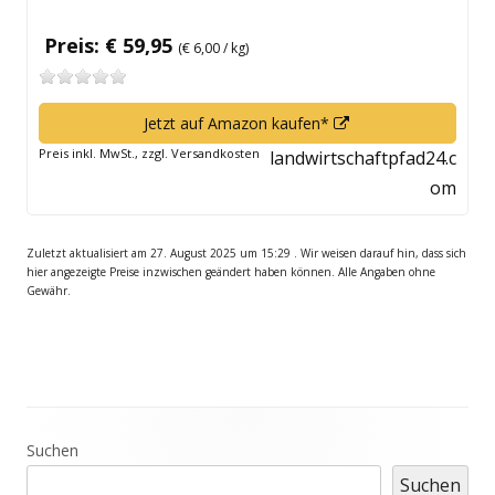
Preis: € 59,95
(€ 6,00 / kg)
In
Jetzt auf Amazon kaufen*
neuem
Preis inkl. MwSt., zzgl. Versandkosten
landwirtschaftpfad24.c
Fenster
om
öffnen
Zuletzt aktualisiert am 27. August 2025 um 15:29 . Wir weisen darauf hin, dass sich
hier angezeigte Preise inzwischen geändert haben können. Alle Angaben ohne
Gewähr.
Haupt-
Suchen
Suchen