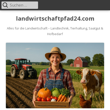
Suche
Primäres
nach:
Menü
Springe
landwirtschaftpfad24.com
zum
Inhalt
Alles für die Landwirtschaft – Landtechnik, Tierhaltung, Saatgut &
Hofbedarf