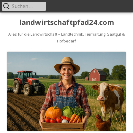
Suche
Primäres
nach:
Menü
Springe
landwirtschaftpfad24.com
zum
Inhalt
Alles für die Landwirtschaft – Landtechnik, Tierhaltung, Saatgut &
Hofbedarf