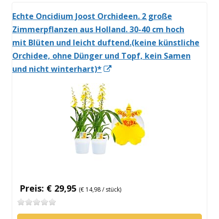
Echte Oncidium Joost Orchideen. 2 große
Zimmerpflanzen aus Holland. 30-40 cm hoch
mit Blüten und leicht duftend.(keine künstliche
Orchidee, ohne Dünger und Topf, kein Samen
In
und nicht winterhart)*
neuem
Fenster
öffnen
Preis: € 29,95
(€ 14,98 / stück)