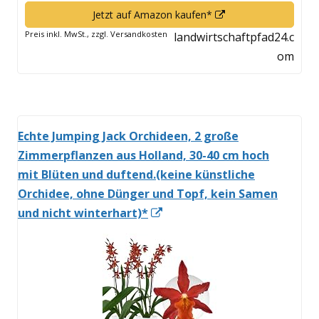
In
Jetzt auf Amazon kaufen*
neuem
Preis inkl. MwSt., zzgl. Versandkosten
landwirtschaftpfad24.c
Fenster
om
öffnen
Echte Jumping Jack Orchideen, 2 große
Zimmerpflanzen aus Holland, 30-40 cm hoch
mit Blüten und duftend.(keine künstliche
Orchidee, ohne Dünger und Topf, kein Samen
In
und nicht winterhart)*
neuem
Fenster
öffnen