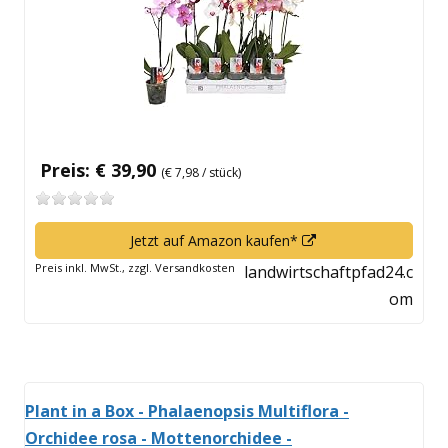
öffnen
Preis: € 39,90
(€ 7,98 / stück)
In
Jetzt auf Amazon kaufen*
neuem
Preis inkl. MwSt., zzgl. Versandkosten
landwirtschaftpfad24.c
Fenster
om
öffnen
Plant in a Box - Phalaenopsis Multiflora -
Orchidee rosa - Mottenorchidee -