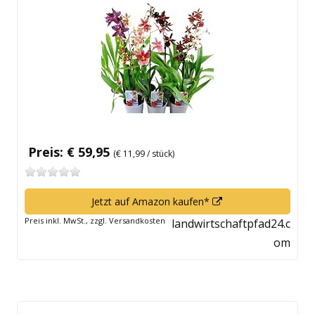
Fenster
öffnen
Preis: € 59,95
(€ 11,99 / stück)
In
Jetzt auf Amazon kaufen*
neuem
Preis inkl. MwSt., zzgl. Versandkosten
landwirtschaftpfad24.c
Fenster
om
öffnen