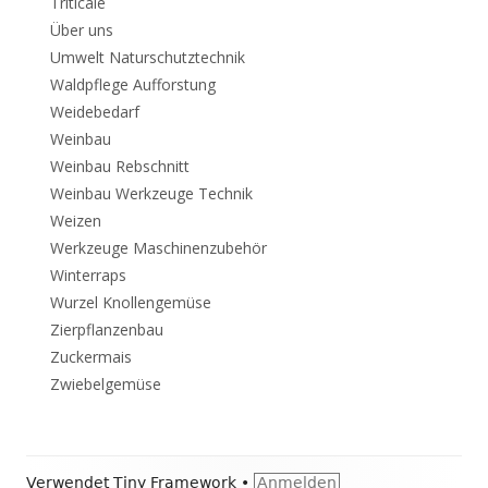
Triticale
Über uns
Umwelt Naturschutztechnik
Waldpflege Aufforstung
Weidebedarf
Weinbau
Weinbau Rebschnitt
Weinbau Werkzeuge Technik
Weizen
Werkzeuge Maschinenzubehör
Winterraps
Wurzel Knollengemüse
Zierpflanzenbau
Zuckermais
Zwiebelgemüse
Footer
Verwendet
Tiny Framework
•
Anmelden