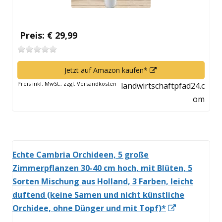
Preis: € 29,99
In
Jetzt auf Amazon kaufen*
neuem
Preis inkl. MwSt., zzgl. Versandkosten
landwirtschaftpfad24.c
Fenster
om
öffnen
Echte Cambria Orchideen, 5 große
Zimmerpflanzen 30-40 cm hoch, mit Blüten, 5
Sorten Mischung aus Holland, 3 Farben, leicht
duftend (keine Samen und nicht künstliche
In
Orchidee, ohne Dünger und mit Topf)*
neuem