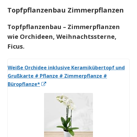
Topfpflanzenbau Zimmerpflanzen
Topfpflanzenbau – Zimmerpflanzen
wie Orchideen, Weihnachtssterne,
Ficus.
Weiße Orchidee inklusive Keramikübertopf und
Grußkarte # Pflanze # Zimmerpflanze #
In
Büropflanze*
neuem
Fenster
öffnen