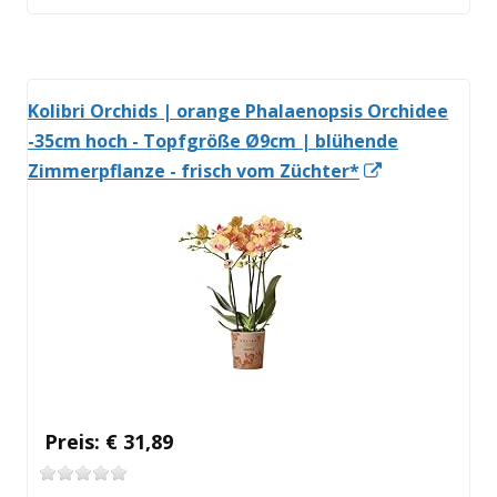
Kolibri Orchids | orange Phalaenopsis Orchidee
-35cm hoch - Topfgröße Ø9cm | blühende
In
Zimmerpflanze - frisch vom Züchter*
neuem
Fenster
öffnen
Preis: € 31,89