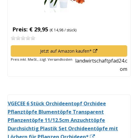
Preis: € 29,95
(€ 14,98 / stück)
In
Jetzt auf Amazon kaufen*
neuem
Preis inkl. MwSt., zzgl. Versandkosten
landwirtschaftpfad24.c
Fenster
om
öffnen
VGECEE 6 Stück Orchideentopf Orchidee
Pflanztöpfe Blumentöpfe Transparent
Pflanzentöpfe 11/12.5cm Anzuchttöpfe
Durchsichtig Plastik Set Orchideentöpfe mit
In
Löchern für Pflanzen Orchideen*