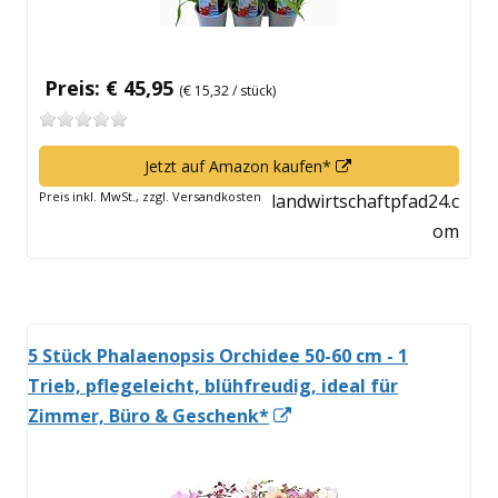
Preis: € 45,95
(€ 15,32 / stück)
In
Jetzt auf Amazon kaufen*
neuem
Preis inkl. MwSt., zzgl. Versandkosten
landwirtschaftpfad24.c
Fenster
om
öffnen
5 Stück Phalaenopsis Orchidee 50-60 cm - 1
Trieb, pflegeleicht, blühfreudig, ideal für
In
Zimmer, Büro & Geschenk*
neuem
Fenster