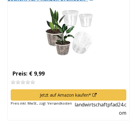
neuem
Fenster
öffnen
Preis: € 9,99
In
Jetzt auf Amazon kaufen*
neuem
Preis inkl. MwSt., zzgl. Versandkosten
landwirtschaftpfad24.c
Fenster
om
öffnen