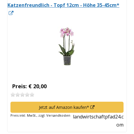
Katzenfreundlich - Topf 12cm - Höhe 35-45cm*
In
neuem
Fenster
öffnen
Preis: € 20,00
In
Jetzt auf Amazon kaufen*
neuem
Preis inkl. MwSt., zzgl. Versandkosten
landwirtschaftpfad24.c
Fenster
om
öffnen