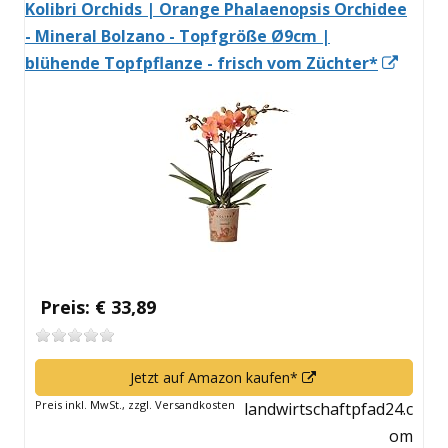
Kolibri Orchids | Orange Phalaenopsis Orchidee
- Mineral Bolzano - Topfgröße Ø9cm |
In
blühende Topfpflanze - frisch vom Züchter*
neue
Fenst
öffne
Preis: € 33,89
In
Jetzt auf Amazon kaufen*
neuem
Preis inkl. MwSt., zzgl. Versandkosten
landwirtschaftpfad24.c
Fenster
om
öffnen