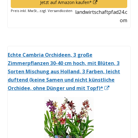
In
Jetzt auf Amazon kaufen*
neuem
Preis inkl. MwSt., zzgl. Versandkosten
landwirtschaftpfad24.c
Fenster
om
öffnen
Echte Cambria Orchideen, 3 große
Zimmerpflanzen 30-40 cm hoch, mit Blüten, 3
Sorten Mischung aus Holland, 3 Farben, leicht
duftend (keine Samen und nicht künstliche
In
Orchidee, ohne Dünger und mit Topf)*
neuem
Fenster
öffnen