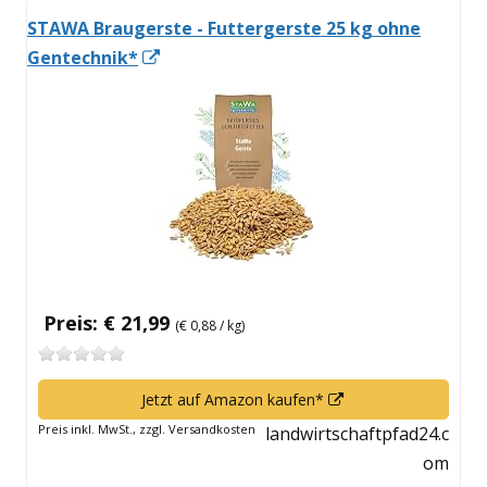
STAWA Braugerste - Futtergerste 25 kg ohne
In
Gentechnik*
neuem
Fenster
öffnen
Preis: € 21,99
(€ 0,88 / kg)
In
Jetzt auf Amazon kaufen*
neuem
Preis inkl. MwSt., zzgl. Versandkosten
landwirtschaftpfad24.c
Fenster
om
öffnen