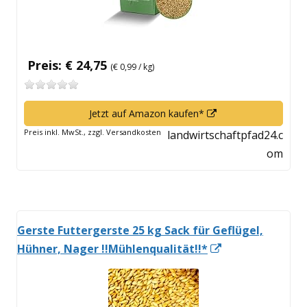
Preis: € 24,75
(€ 0,99 / kg)
In
Jetzt auf Amazon kaufen*
neuem
Preis inkl. MwSt., zzgl. Versandkosten
landwirtschaftpfad24.c
Fenster
om
öffnen
Gerste Futtergerste 25 kg Sack für Geflügel,
In
Hühner, Nager !!Mühlenqualität!!*
neuem
Fenster
öffnen