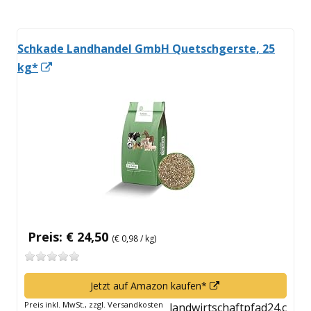
Schkade Landhandel GmbH Quetschgerste, 25
In
kg*
neuem
Fenster
öffnen
Preis: € 24,50
(€ 0,98 / kg)
In
Jetzt auf Amazon kaufen*
neuem
Preis inkl. MwSt., zzgl. Versandkosten
landwirtschaftpfad24.c