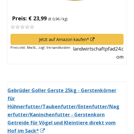
Preis: € 23,99
(€ 0,96 / kg)
In
Jetzt auf Amazon kaufen*
neuem
Preis inkl. MwSt., zzgl. Versandkosten
landwirtschaftpfad24.c
Fenster
om
öffnen
Gebrüder Goller Gerste 25kg - Gerstenkörner
für
Hühnerfutter/Taubenfutter/Entenfutter/Nag
erfutter/Kaninchenfutter - Gerstenkorn
Getreide für Vögel und Kleintiere direkt vom
In
Hof im Sack*