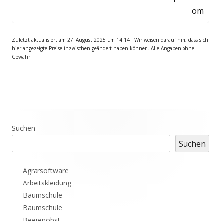
Fenster
om
öffnen
Zuletzt aktualisiert am 27. August 2025 um 14:14 . Wir weisen darauf hin, dass sich
hier angezeigte Preise inzwischen geändert haben können. Alle Angaben ohne
Gewähr.
Haupt-
Suchen
Suchen
Seitenleiste
Agrarsoftware
Arbeitskleidung
Baumschule
Baumschule
Beerenobst