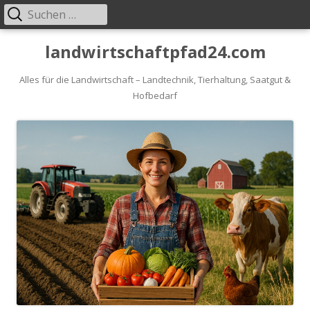
Suche
Primäres
nach:
Menü
Springe
landwirtschaftpfad24.com
zum
Inhalt
Alles für die Landwirtschaft – Landtechnik, Tierhaltung, Saatgut &
Hofbedarf