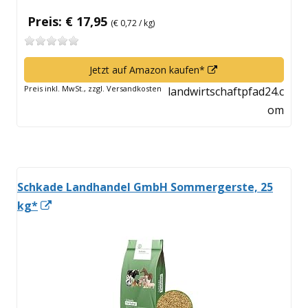
Preis: € 17,95
(€ 0,72 / kg)
In
Jetzt auf Amazon kaufen*
neuem
Preis inkl. MwSt., zzgl. Versandkosten
landwirtschaftpfad24.c
Fenster
om
öffnen
Schkade Landhandel GmbH Sommergerste, 25
In
kg*
neuem
Fenster
öffnen