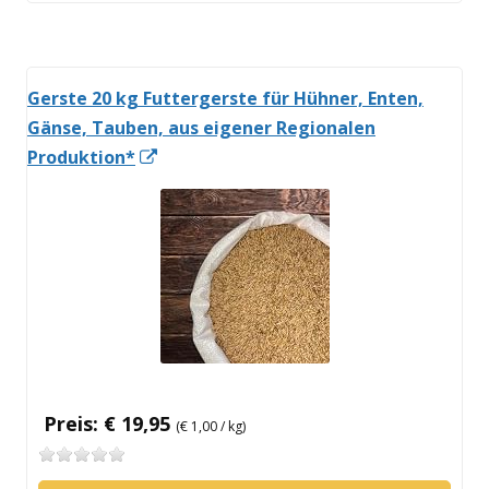
Gerste 20 kg Futtergerste für Hühner, Enten,
Gänse, Tauben, aus eigener Regionalen
In
Produktion*
neuem
Fenster
öffnen
Preis: € 19,95
(€ 1,00 / kg)