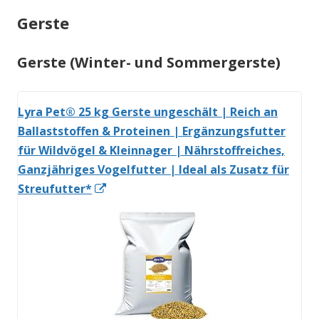
Gerste
Gerste (Winter- und Sommergerste)
Lyra Pet® 25 kg Gerste ungeschält | Reich an
Ballaststoffen & Proteinen | Ergänzungsfutter
für Wildvögel & Kleinnager | Nährstoffreiches,
Ganzjähriges Vogelfutter | Ideal als Zusatz für
In
Streufutter*
neuem
Fenster
öffnen