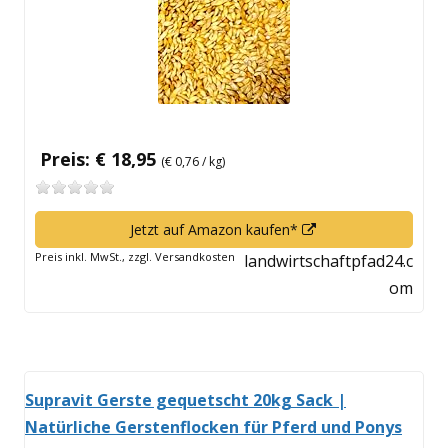
Preis: € 18,95
(€ 0,76 / kg)
In
Jetzt auf Amazon kaufen*
neuem
Preis inkl. MwSt., zzgl. Versandkosten
landwirtschaftpfad24.c
Fenster
om
öffnen
Supravit Gerste gequetscht 20kg Sack |
Natürliche Gerstenflocken für Pferd und Ponys