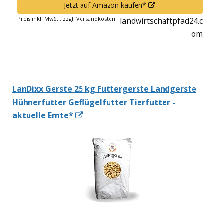
In
Jetzt auf Amazon kaufen*
neuem
Preis inkl. MwSt., zzgl. Versandkosten
landwirtschaftpfad24.c
Fenster
om
öffnen
LanDixx Gerste 25 kg Futtergerste Landgerste
Hühnerfutter Geflügelfutter Tierfutter -
In
aktuelle Ernte*
neuem
Fenster
öffnen