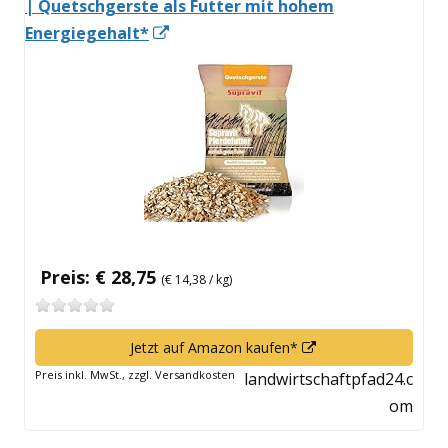
| Quetschgerste als Futter mit hohem
In
Energiegehalt*
neuem
Fenster
öffnen
Preis: € 28,75
(€ 14,38 / kg)
In
Jetzt auf Amazon kaufen*
neuem
Preis inkl. MwSt., zzgl. Versandkosten
landwirtschaftpfad24.c
Fenster
om
öffnen