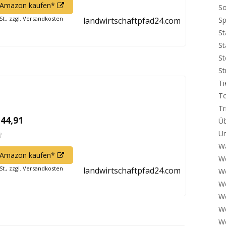
In
f Amazon kaufen*
So
neuem
St., zzgl. Versandkosten
landwirtschaftpfad24.com
Sp
Fenster
St
öffnen
St
St
S
Ti
To
Tr
 44,91
Üb
Um
Wa
In
f Amazon kaufen*
W
neuem
St., zzgl. Versandkosten
landwirtschaftpfad24.com
W
Fenster
We
öffnen
W
W
W