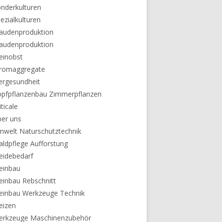
nderkulturen
ezialkulturen
audenproduktion
audenproduktion
einobst
tromaggregate
ergesundheit
pfpflanzenbau Zimmerpflanzen
iticale
er uns
welt Naturschutztechnik
ldpflege Aufforstung
eidebedarf
einbau
inbau Rebschnitt
einbau Werkzeuge Technik
eizen
erkzeuge Maschinenzubehör