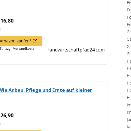
Fi
Fo
F
 16,80
F
Ge
Ge
In
f Amazon kaufen*
Gr
neuem
St., zzgl. Versandkosten
landwirtschaftpfad24.com
Gr
Fenster
öffnen
Ha
H
H
Ho
Wie Anbau, Pflege und Ernte auf kleiner
Ho
Hü
Im
I
 26,90
Ju
Ke