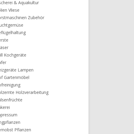
scherei & Aquakultur
lien Vliese
orstmaschinen Zubehör
ruchtgemüse
flügelhaltung
rste
äser
ill Kochgeräte
fer
eizgeräte Lampen
of Gartenmöbel
freinigung
lzernte Holzverarbeitung
lsenfrüchte
kerei
mpressum
ngpflanzen
rnobst Pflanzen