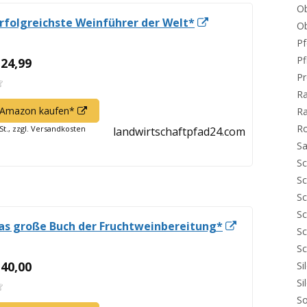
O
In
erfolgreichste Weinführer der Welt*
O
neuem
Pf
Fenster
Pf
 24,99
öffnen
Pr
R
In
f Amazon kaufen*
Ra
neuem
R
St., zzgl. Versandkosten
landwirtschaftpfad24.com
Fenster
Sa
öffnen
Sc
Sc
Sc
Sc
In
as große Buch der Fruchtweinbereitung*
Sc
neuem
Sc
Fenster
 40,00
Si
öffnen
Si
S