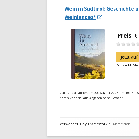
Wein in Südtirol: Geschichte
In
Weinlandes*
neuem
Fenster
Preis: €
öffnen
Jetzt au
Preis inkl. Mw
Zuletzt aktualisiert am 30. August 2025 um 10:18 . Wi
haben können. Alle Angaben ohne Gewähr.
Footer
Verwendet
Tiny Framework
•
Anmelden
Inhalt