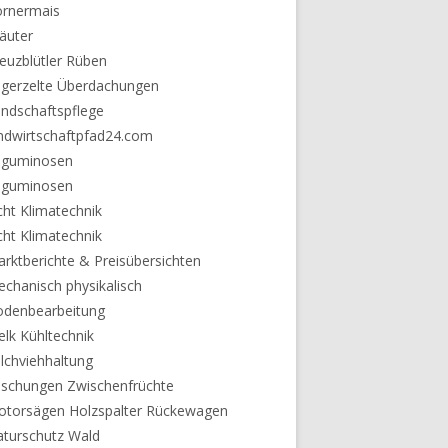
örnermais
äuter
euzblütler Rüben
gerzelte Überdachungen
ndschaftspflege
ndwirtschaftpfad24.com
eguminosen
eguminosen
cht Klimatechnik
cht Klimatechnik
rktberichte & Preisübersichten
chanisch physikalisch
odenbearbeitung
lk Kühltechnik
lchviehhaltung
schungen Zwischenfrüchte
torsägen Holzspalter Rückewagen
turschutz Wald