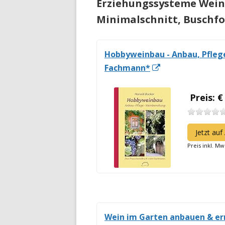
Erziehungssysteme
Weinb
Minimalschnitt, Buschf
Hobbyweinbau - Anbau, Pfleg
In
Fachmann*
neuem
Fenster
Preis: €
öffnen
Jetzt au
Preis inkl. Mw
Wein im Garten anbauen & ern