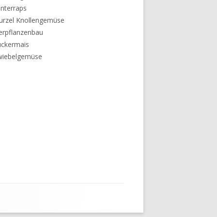
nterraps
urzel Knollengemüse
erpflanzenbau
uckermais
wiebelgemüse
Social-
Links-
Menü