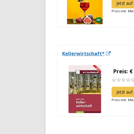
Jetzt au
Preis inkl. Mw
In
Kellerwirtschaft*
neuem
Fenster
Preis: €
öffnen
Jetzt au
Preis inkl. Mw