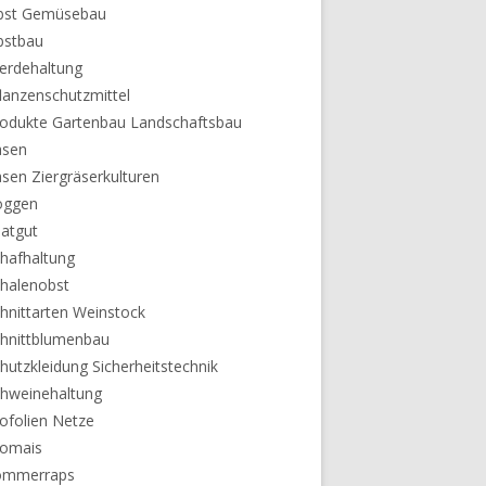
bst Gemüsebau
bstbau
erdehaltung
lanzenschutzmittel
odukte Gartenbau Landschaftsbau
asen
sen Ziergräserkulturen
oggen
atgut
hafhaltung
halenobst
hnittarten Weinstock
hnittblumenbau
hutzkleidung Sicherheitstechnik
hweinehaltung
lofolien Netze
lomais
ommerraps