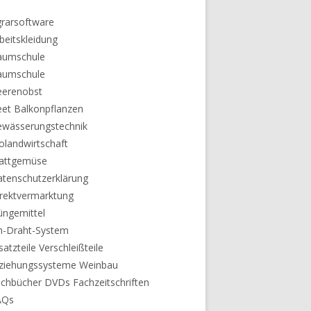
rarsoftware
beitskleidung
aumschule
aumschule
eerenobst
et Balkonpflanzen
ewässerungstechnik
olandwirtschaft
lattgemüse
tenschutzerklärung
rektvermarktung
ngemittel
n-Draht-System
satzteile Verschleißteile
rziehungssysteme Weinbau
chbücher DVDs Fachzeitschriften
AQs