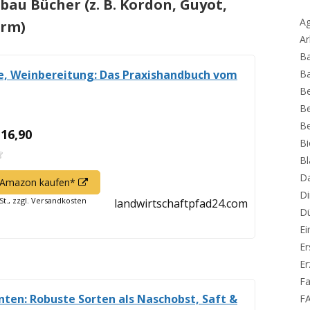
au Bücher (z. B. Kordon, Guyot,
Ag
orm)
Ar
B
e, Weinbereitung: Das Praxishandbuch vom
B
B
Be
B
 16,90
Bi
B
Da
In
f Amazon kaufen*
Di
neuem
St., zzgl. Versandkosten
landwirtschaftpfad24.com
Dü
Fenster
öffnen
Ei
Er
E
Fa
ten: Robuste Sorten als Naschobst, Saft &
F