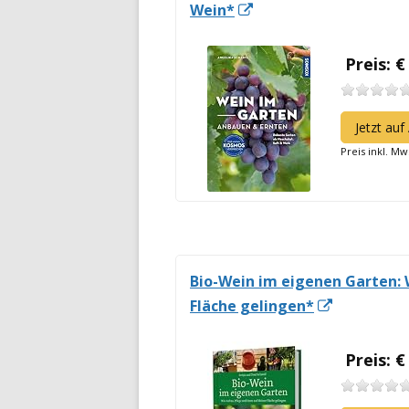
In
Wein*
neuem
Fenster
Preis: €
öffnen
Jetzt au
Preis inkl. Mw
Bio-Wein im eigenen Garten: 
In
Fläche gelingen*
neuem
Fenster
Preis: €
öffnen