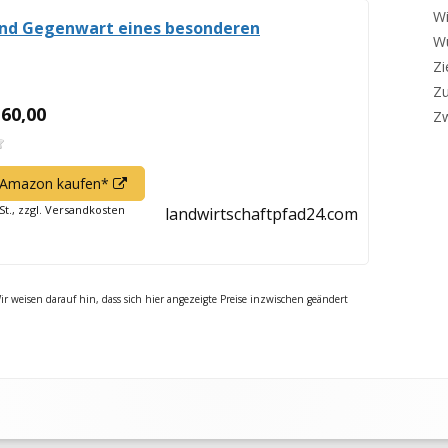
Wi
 und Gegenwart eines besonderen
W
Zi
Z
 60,00
Z
In
f Amazon kaufen*
neuem
St., zzgl. Versandkosten
landwirtschaftpfad24.com
Fenster
öffnen
r weisen darauf hin, dass sich hier angezeigte Preise inzwischen geändert