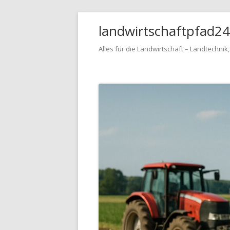
Springe
landwirtschaftpfad2
zum
Inhalt
Alles für die Landwirtschaft – Landtechnik
Primäres
Menü