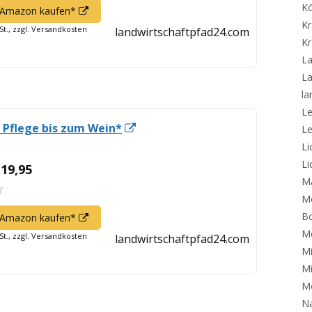
K
In
f Amazon kaufen*
Kr
neuem
St., zzgl. Versandkosten
landwirtschaftpfad24.com
Fenster
Kr
öffnen
La
La
la
L
In
 Pflege bis zum Wein*
L
neuem
Li
Fenster
Li
 19,95
Ma
öffnen
Me
B
In
f Amazon kaufen*
neuem
Me
St., zzgl. Versandkosten
landwirtschaftpfad24.com
Fenster
Mi
öffnen
Mi
Mo
Na