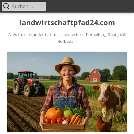
Suche
Primäres
nach:
Menü
Springe
landwirtschaftpfad24.com
zum
Inhalt
Alles für die Landwirtschaft – Landtechnik, Tierhaltung, Saatgut &
Hofbedarf