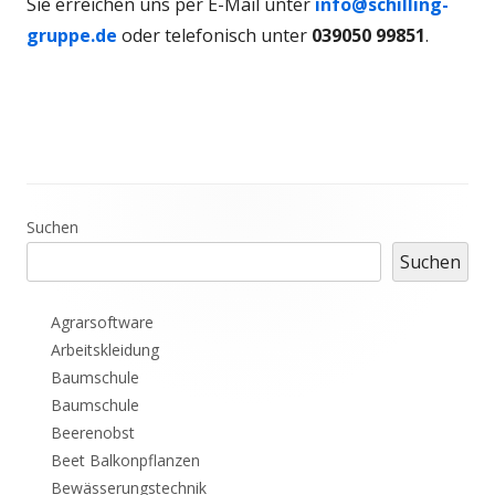
Sie erreichen uns per E-Mail unter
info@schilling-
gruppe.de
oder telefonisch unter
039050 99851
.
Haupt-
Suchen
Suchen
Seitenleiste
Agrarsoftware
Arbeitskleidung
Baumschule
Baumschule
Beerenobst
Beet Balkonpflanzen
Bewässerungstechnik