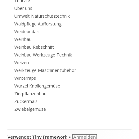
Triticale
Über uns
Umwelt Naturschutztechnik
Waldpflege Aufforstung
Weidebedarf
Weinbau
Weinbau Rebschnitt
Weinbau Werkzeuge Technik
Weizen
Werkzeuge Maschinenzubehör
Winterraps
Wurzel Knollengemüse
Zierpflanzenbau
Zuckermais
Zwiebelgemüse
Footer
Verwendet
Tiny Framework
•
Anmelden