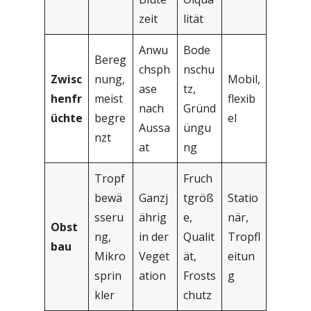
zeit
lität
Anwu
Bode
Bereg
chsph
nschu
Zwisc
nung,
Mobil,
ase
tz,
henfr
meist
flexib
nach
Gründ
üchte
begre
el
Aussa
üngu
nzt
at
ng
Tropf
Fruch
bewä
Ganzj
tgröß
Statio
sseru
ährig
e,
när,
Obst
ng,
in der
Qualit
Tropfl
bau
Mikro
Veget
ät,
eitun
sprin
ation
Frosts
g
kler
chutz