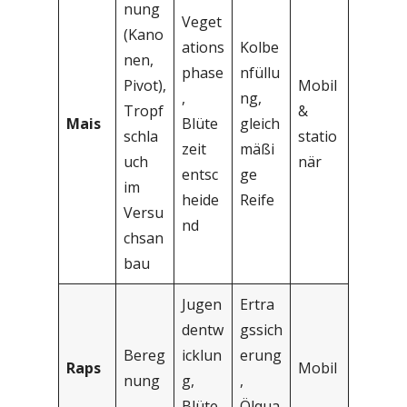
nung
Veget
(Kano
ations
Kolbe
nen,
phase
nfüllu
Pivot),
Mobil
,
ng,
Tropf
&
Mais
Blüte
gleich
schla
statio
zeit
mäßi
uch
när
entsc
ge
im
heide
Reife
Versu
nd
chsan
bau
Jugen
Ertra
dentw
gssich
Bereg
icklun
erung
Raps
Mobil
nung
g,
,
Blüte
Ölqua