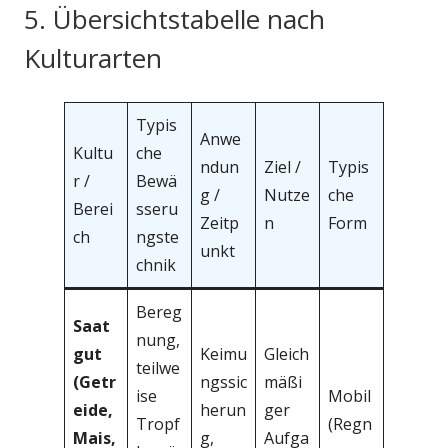
5. Übersichtstabelle nach
Kulturarten
Typis
Anwe
Kultu
che
ndun
Ziel /
Typis
r /
Bewä
g /
Nutze
che
Berei
sseru
Zeitp
n
Form
ch
ngste
unkt
chnik
Bereg
Saat
nung,
gut
Keimu
Gleich
teilwe
(Getr
ngssic
mäßi
ise
Mobil
eide,
herun
ger
Tropf
(Regn
Mais,
g,
Aufga