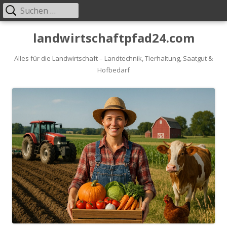
Suche
Primäres
nach:
Menü
Springe
landwirtschaftpfad24.com
zum
Inhalt
Alles für die Landwirtschaft – Landtechnik, Tierhaltung, Saatgut &
Hofbedarf