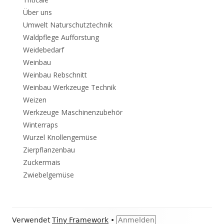
Über uns
Umwelt Naturschutztechnik
Waldpflege Aufforstung
Weidebedarf
Weinbau
Weinbau Rebschnitt
Weinbau Werkzeuge Technik
Weizen
Werkzeuge Maschinenzubehör
Winterraps
Wurzel Knollengemüse
Zierpflanzenbau
Zuckermais
Zwiebelgemüse
Footer
Verwendet
Tiny Framework
•
Anmelden