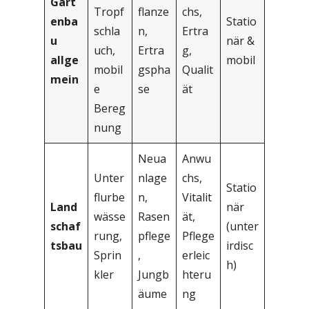
Gart
Tropf
flanze
chs,
enba
Statio
schla
n,
Ertra
u
när &
uch,
Ertra
g,
allge
mobil
mobil
gspha
Qualit
mein
e
se
ät
Bereg
nung
Neua
Anwu
Unter
nlage
chs,
Statio
flurbe
n,
Vitalit
Land
när
wässe
Rasen
ät,
schaf
(unter
rung,
pflege
Pflege
tsbau
irdisc
Sprin
,
erleic
h)
kler
Jungb
hteru
äume
ng