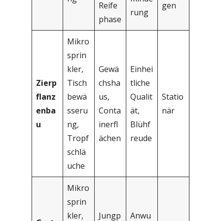
Reife
gen
rung
phase
Mikro
sprin
kler,
Gewä
Einhei
Zierp
Tisch
chsha
tliche
flanz
bewä
us,
Qualit
Statio
enba
sseru
Conta
ät,
när
u
ng,
inerfl
Blühf
Tropf
ächen
reude
schlä
uche
Mikro
sprin
kler,
Jungp
Anwu