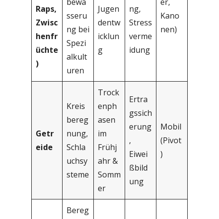
bewä
er,
Raps,
Jugen
ng,
sseru
Kano
Zwisc
dentw
Stress
ng bei
nen)
henfr
icklun
verme
Spezi
üchte
g
idung
alkult
)
uren
Trock
Ertra
Kreis
enph
gssich
bereg
asen
erung
Mobil
Getr
nung,
im
,
(Pivot
eide
Schla
Frühj
Eiwei
)
uchsy
ahr &
ßbild
steme
Somm
ung
er
Bereg