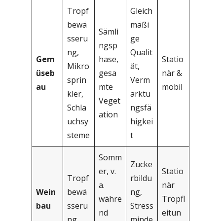
Tropf
Gleich
bewä
mäßi
Sämli
sseru
ge
ngsp
ng,
Qualit
Gem
hase,
Statio
Mikro
ät,
üseb
gesa
när &
sprin
Verm
au
mte
mobil
kler,
arktu
Veget
Schla
ngsfä
ation
uchsy
higkei
steme
t
Somm
Zucke
er, v.
Statio
Tropf
rbildu
a.
när
Wein
bewä
ng,
währe
Tropfl
bau
sseru
Stress
nd
eitun
ng
minde