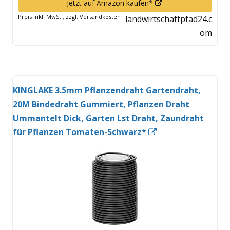
In
Jetzt auf Amazon kaufen*
neuem
Preis inkl. MwSt., zzgl. Versandkosten
landwirtschaftpfad24.c
Fenster
om
öffnen
KINGLAKE 3.5mm Pflanzendraht Gartendraht,
20M Bindedraht Gummiert, Pflanzen Draht
Ummantelt Dick, Garten Lst Draht, Zaundraht
In
für Pflanzen Tomaten-Schwarz*
neuem
Fenster
öffnen