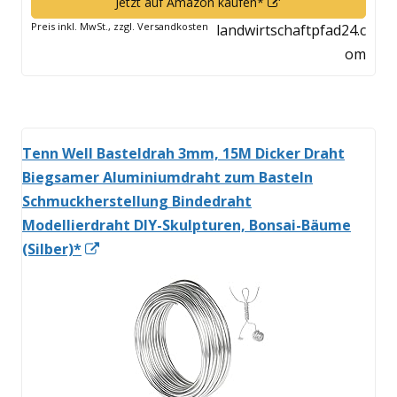
In
Jetzt auf Amazon kaufen*
neuem
Preis inkl. MwSt., zzgl. Versandkosten
landwirtschaftpfad24.c
Fenster
om
öffnen
Tenn Well Basteldrah 3mm, 15M Dicker Draht
Biegsamer Aluminiumdraht zum Basteln
Schmuckherstellung Bindedraht
Modellierdraht DIY-Skulpturen, Bonsai-Bäume
In
(Silber)*
neuem
Fenster
öffnen