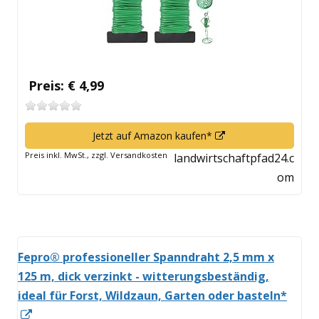
Preis: € 4,99
In
Jetzt auf Amazon kaufen*
neuem
Preis inkl. MwSt., zzgl. Versandkosten
landwirtschaftpfad24.c
Fenster
om
öffnen
Fepro® professioneller Spanndraht 2,5 mm x
125 m, dick verzinkt - witterungsbeständig,
ideal für Forst, Wildzaun, Garten oder basteln*
In