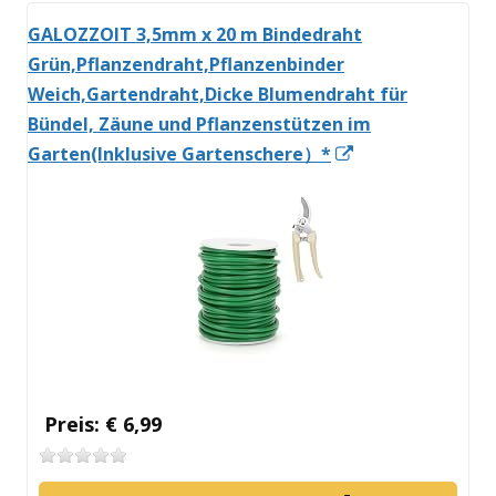
GALOZZOIT 3,5mm x 20 m Bindedraht
Grün,Pflanzendraht,Pflanzenbinder
Weich,Gartendraht,Dicke Blumendraht für
Bündel, Zäune und Pflanzenstützen im
In
Garten(Inklusive Gartenschere）*
neuem
Fenster
öffnen
Preis: € 6,99