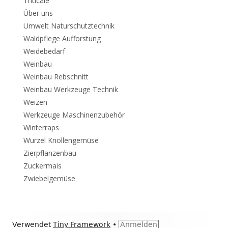
Triticale
Über uns
Umwelt Naturschutztechnik
Waldpflege Aufforstung
Weidebedarf
Weinbau
Weinbau Rebschnitt
Weinbau Werkzeuge Technik
Weizen
Werkzeuge Maschinenzubehör
Winterraps
Wurzel Knollengemüse
Zierpflanzenbau
Zuckermais
Zwiebelgemüse
Footer
Verwendet
Tiny Framework
•
Anmelden