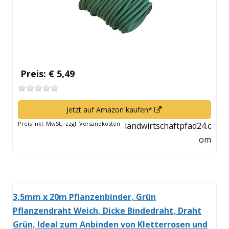
Preis: € 5,49
In
Jetzt auf Amazon kaufen*
neuem
Preis inkl. MwSt., zzgl. Versandkosten
landwirtschaftpfad24.c
Fenster
om
öffnen
3,5mm x 20m Pflanzenbinder, Grün
Pflanzendraht Weich, Dicke Bindedraht, Draht
Grün, Ideal zum Anbinden von Kletterrosen und