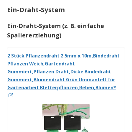
Ein-Draht-System
Ein-Draht-System (z. B. einfache
Spaliererziehung)
2 Stück Pflanzendraht 2.5mm x 10m,Bindedraht
Pflanzen Weich,Gartendraht
Gummiert,Pflanzen Draht,Dicke Bindedraht
Gummiert,Blumendraht Grün Ummantelt für
Gartenarbeit Kletterpflanzen,Reben,Blumen*
In
neuem
Fenster
öffnen