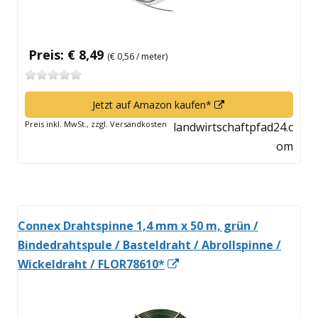
Preis: € 8,49
(€ 0,56 / meter)
In
Jetzt auf Amazon kaufen*
neuem
Preis inkl. MwSt., zzgl. Versandkosten
landwirtschaftpfad24.c
Fenster
om
öffnen
Connex Drahtspinne 1,4 mm x 50 m, grün /
Bindedrahtspule / Basteldraht / Abrollspinne /
In
Wickeldraht / FLOR78610*
neuem
Fenster