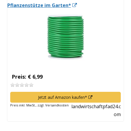
In
Pflanzenstütze im Garten*
neuem
Fenster
öffnen
Preis: € 6,99
In
Jetzt auf Amazon kaufen*
neuem
Preis inkl. MwSt., zzgl. Versandkosten
landwirtschaftpfad24.c
Fenster
om
öffnen