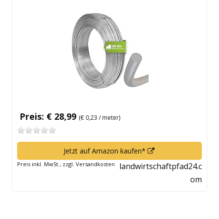
neuem
Fenster
öffnen
Preis: € 28,99
(€ 0,23 / meter)
In
Jetzt auf Amazon kaufen*
neuem
Preis inkl. MwSt., zzgl. Versandkosten
landwirtschaftpfad24.c
Fenster
om
öffnen