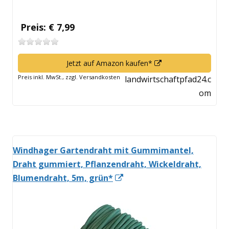
Preis: € 7,99
In
Jetzt auf Amazon kaufen*
neuem
Preis inkl. MwSt., zzgl. Versandkosten
landwirtschaftpfad24.c
Fenster
om
öffnen
Windhager Gartendraht mit Gummimantel,
Draht gummiert, Pflanzendraht, Wickeldraht,
In
Blumendraht, 5m, grün*
neuem
Fenster
öffnen