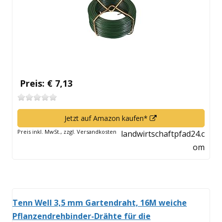
öffnen
Preis: € 7,13
In
Jetzt auf Amazon kaufen*
neuem
Preis inkl. MwSt., zzgl. Versandkosten
landwirtschaftpfad24.c
Fenster
om
öffnen
Tenn Well 3,5 mm Gartendraht, 16M weiche
Pflanzendrehbinder-Drähte für die