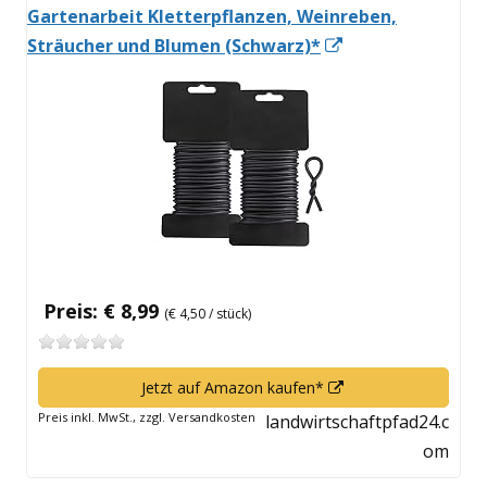
Gartenarbeit Kletterpflanzen, Weinreben,
In
Sträucher und Blumen (Schwarz)*
neuem
Fenster
öffnen
Preis: € 8,99
(€ 4,50 / stück)
In
Jetzt auf Amazon kaufen*
neuem
Preis inkl. MwSt., zzgl. Versandkosten
landwirtschaftpfad24.c
Fenster
om
öffnen