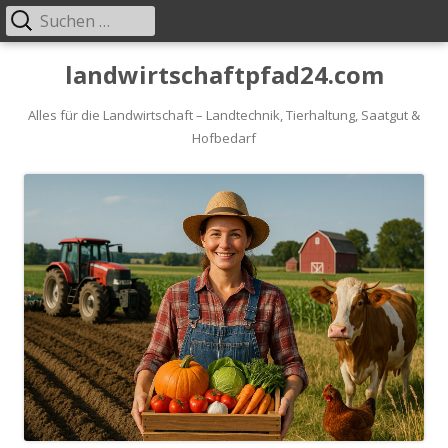
Suche
Primäres
nach:
Menü
Springe
landwirtschaftpfad24.com
zum
Inhalt
Alles für die Landwirtschaft – Landtechnik, Tierhaltung, Saatgut &
Hofbedarf