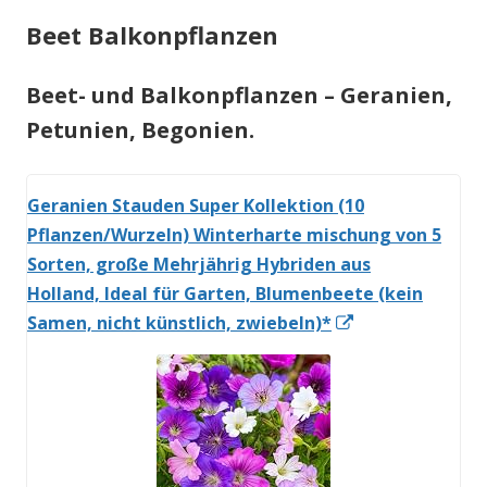
Beet Balkonpflanzen
Beet- und Balkonpflanzen
– Geranien,
Petunien, Begonien.
Geranien Stauden Super Kollektion (10
Pflanzen/Wurzeln) Winterharte mischung von 5
Sorten, große Mehrjährig Hybriden aus
Holland, Ideal für Garten, Blumenbeete (kein
In
Samen, nicht künstlich, zwiebeln)*
neuem
Fenster
öffnen