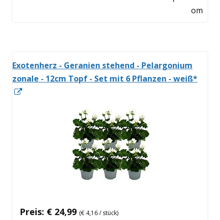
Fenster
om
öffnen
Exotenherz - Geranien stehend - Pelargonium
zonale - 12cm Topf - Set mit 6 Pflanzen - weiß*
In
neuem
Fenster
öffnen
Preis: € 24,99
(€ 4,16 / stück)