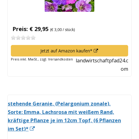
Preis: € 29,95
(€ 3,00 / stück)
In
Jetzt auf Amazon kaufen*
neuem
Preis inkl. MwSt., zzgl. Versandkosten
landwirtschaftpfad24.c
Fenster
om
öffnen
stehende Geranie, (Pelargonium zonale),
Sorte: Emma, Lachsrosa mit weißem Rand,
kräftige Pflanze je im 12cm Topf, (6 Pflanzen
In
im Set)*
neuem