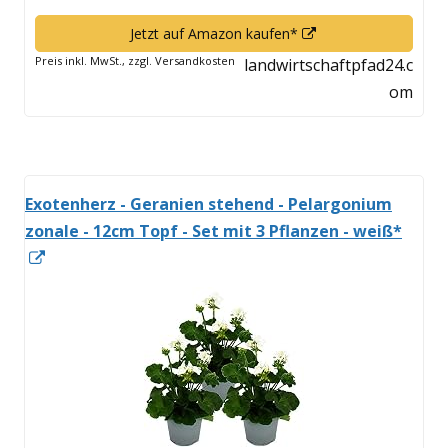
In
Jetzt auf Amazon kaufen*
neuem
Preis inkl. MwSt., zzgl. Versandkosten
landwirtschaftpfad24.c
Fenster
om
öffnen
Exotenherz - Geranien stehend - Pelargonium
zonale - 12cm Topf - Set mit 3 Pflanzen - weiß*
In
neuem
Fenster
öffnen