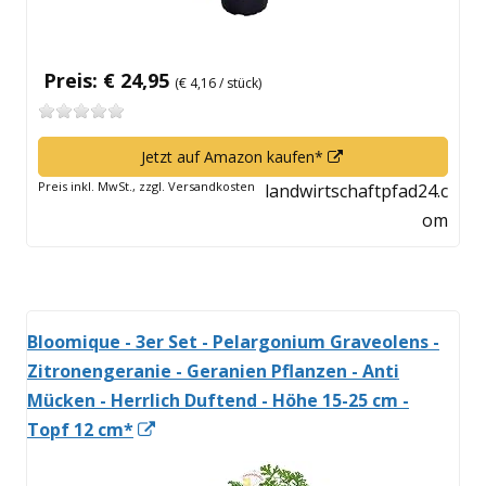
Preis: € 24,95
(€ 4,16 / stück)
In
Jetzt auf Amazon kaufen*
neuem
Preis inkl. MwSt., zzgl. Versandkosten
landwirtschaftpfad24.c
Fenster
om
öffnen
Bloomique - 3er Set - Pelargonium Graveolens -
Zitronengeranie - Geranien Pflanzen - Anti
Mücken - Herrlich Duftend - Höhe 15-25 cm -
In
Topf 12 cm*
neuem