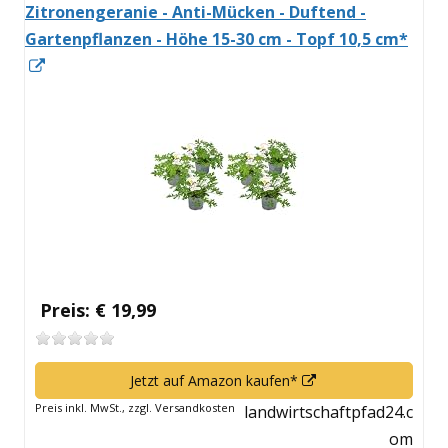
Zitronengeranie - Anti-Mücken - Duftend -
Gartenpflanzen - Höhe 15-30 cm - Topf 10,5 cm*
In
neuem
Fenster
öffnen
Preis: € 19,99
In
Jetzt auf Amazon kaufen*
neuem
Preis inkl. MwSt., zzgl. Versandkosten
landwirtschaftpfad24.c
Fenster
om