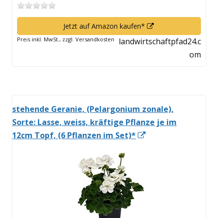
In
Jetzt auf Amazon kaufen*
neuem
Preis inkl. MwSt., zzgl. Versandkosten
landwirtschaftpfad24.c
Fenster
om
öffnen
stehende Geranie, (Pelargonium zonale),
Sorte: Lasse, weiss, kräftige Pflanze je im
In
12cm Topf, (6 Pflanzen im Set)*
neuem
Fenster
öffnen