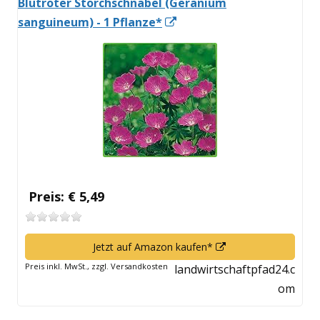
Blutroter Storchschnabel (Geranium
In
sanguineum) - 1 Pflanze*
neuem
Fenster
öffnen
Preis: € 5,49
In
Jetzt auf Amazon kaufen*
neuem
Preis inkl. MwSt., zzgl. Versandkosten
landwirtschaftpfad24.c
Fenster
om
öffnen