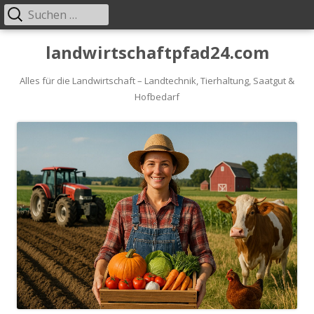
Suche
Primäres
nach:
Menü
Springe
landwirtschaftpfad24.com
zum
Inhalt
Alles für die Landwirtschaft – Landtechnik, Tierhaltung, Saatgut &
Hofbedarf