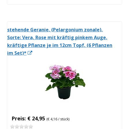
öffnen
stehende Geranie, (Pelargonium zonale),
Sorte: Vera, Rose mit kräftig pinkem Auge,
kräftige Pflanze je im 12cm Topf, (6 Pflanzen
In
im Set)*
neuem
Fenster
öffnen
Preis: € 24,95
(€ 4,16 / stück)