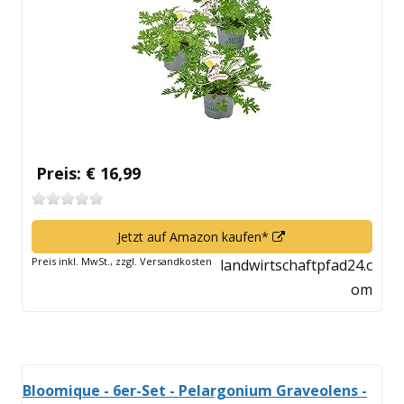
Fenster
öffnen
Preis: € 16,99
In
Jetzt auf Amazon kaufen*
neuem
Preis inkl. MwSt., zzgl. Versandkosten
landwirtschaftpfad24.c
Fenster
om
öffnen
Bloomique - 6er-Set - Pelargonium Graveolens -