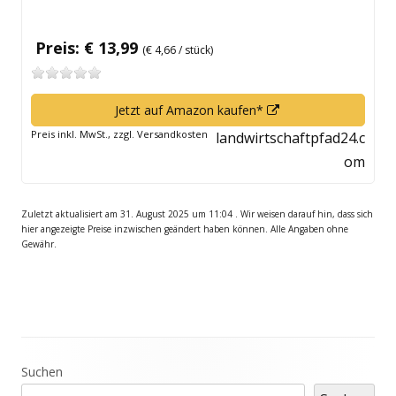
Preis: € 13,99
(€ 4,66 / stück)
In
Jetzt auf Amazon kaufen*
neuem
Preis inkl. MwSt., zzgl. Versandkosten
landwirtschaftpfad24.c
Fenster
om
öffnen
Zuletzt aktualisiert am 31. August 2025 um 11:04 . Wir weisen darauf hin, dass sich
hier angezeigte Preise inzwischen geändert haben können. Alle Angaben ohne
Gewähr.
Haupt-
Suchen