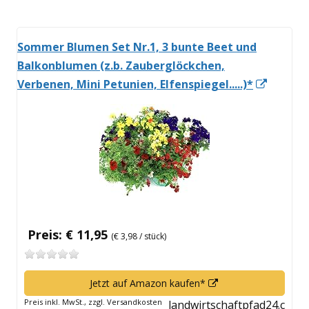
Sommer Blumen Set Nr.1, 3 bunte Beet und
Balkonblumen (z.b. Zauberglöckchen,
In
Verbenen, Mini Petunien, Elfenspiegel.....)*
neuem
Fenste
öffnen
Preis: € 11,95
(€ 3,98 / stück)
In
Jetzt auf Amazon kaufen*
neuem
Preis inkl. MwSt., zzgl. Versandkosten
landwirtschaftpfad24.c