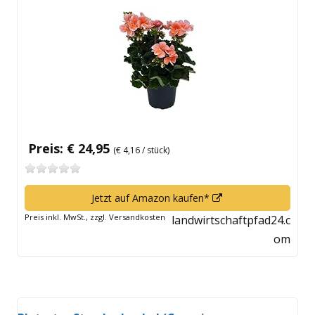
Fenster
öffnen
Preis: € 24,95
(€ 4,16 / stück)
In
Jetzt auf Amazon kaufen*
neuem
Preis inkl. MwSt., zzgl. Versandkosten
landwirtschaftpfad24.c
Fenster
om
öffnen