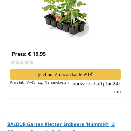
öffnen
Preis: € 19,95
In
Jetzt auf Amazon kaufen*
neuem
Preis inkl. MwSt., zzgl. Versandkosten
landwirtschaftpfad24.c
Fenster
om
öffnen
BALDUR Garten Kletter-Erdbeere 'Hummi®', 3