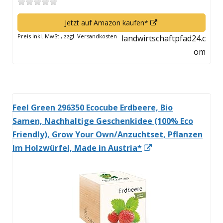
In
Jetzt auf Amazon kaufen*
neuem
Preis inkl. MwSt., zzgl. Versandkosten
landwirtschaftpfad24.c
Fenster
om
öffnen
Feel Green 296350 Ecocube Erdbeere, Bio
Samen, Nachhaltige Geschenkidee (100% Eco
Friendly), Grow Your Own/Anzuchtset, Pflanzen
In
Im Holzwürfel, Made in Austria*
neuem
Fenster
öffnen