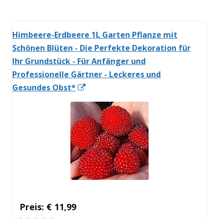
Himbeere-Erdbeere 1L Garten Pflanze mit
Schönen Blüten - Die Perfekte Dekoration für
Ihr Grundstück - Für Anfänger und
Professionelle Gärtner - Leckeres und
In
Gesundes Obst*
neuem
Fenster
öffnen
Preis: € 11,99