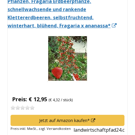
Pflanzen, Fragaria Erdbeerpflanze,
schnellwachsende und rankende
Klettererdbeeren, selbstfruchtend,
In
winterhart, blühend, Fragaria x ananassa*
neuem
Fenste
öffnen
Preis: € 12,95
(€ 4,32 / stück)
In
Jetzt auf Amazon kaufen*
neuem
Preis inkl. MwSt., zzgl. Versandkosten
landwirtschaftpfad24.c
Fenster