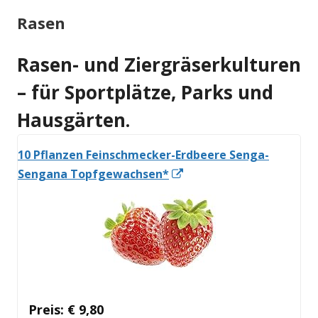
Rasen
Rasen- und Ziergräserkulturen
– für Sportplätze, Parks und
Hausgärten.
10 Pflanzen Feinschmecker-Erdbeere Senga-
In
Sengana Topfgewachsen*
neuem
Fenster
öffnen
Preis: € 9,80