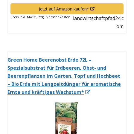
In
Jetzt auf Amazon kaufen*
neuem
Preis inkl. MwSt., zzgl. Versandkosten
landwirtschaftpfad24.c
Fenster
om
öffnen
Green Home Beerenobst Erde 72L –
Spezialsubstrat für Erdbeeren, Obst- und
Beerenpflanzen im Garten, Topf und Hochbeet
– Bio Erde mit Langzeitdünger für aromatische
In
Ernte und kräftiges Wachstum*
neuem
Fenster
öffnen