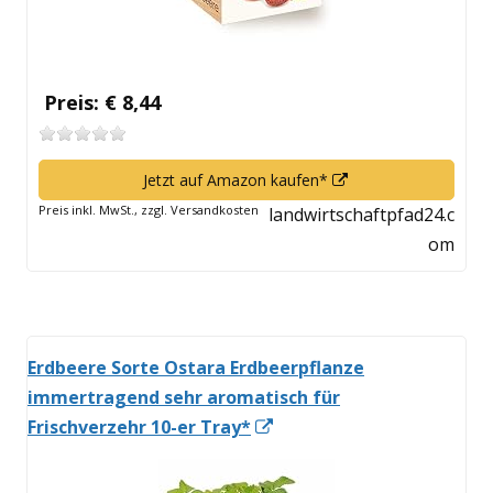
Preis: € 8,44
In
Jetzt auf Amazon kaufen*
neuem
Preis inkl. MwSt., zzgl. Versandkosten
landwirtschaftpfad24.c
Fenster
om
öffnen
Erdbeere Sorte Ostara Erdbeerpflanze
immertragend sehr aromatisch für
In
Frischverzehr 10-er Tray*
neuem
Fenster