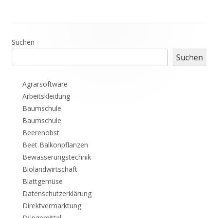
Haupt-
Suchen
Suchen
Seitenleiste
Agrarsoftware
Arbeitskleidung
Baumschule
Baumschule
Beerenobst
Beet Balkonpflanzen
Bewässerungstechnik
Biolandwirtschaft
Blattgemüse
Datenschutzerklärung
Direktvermarktung
Düngemittel