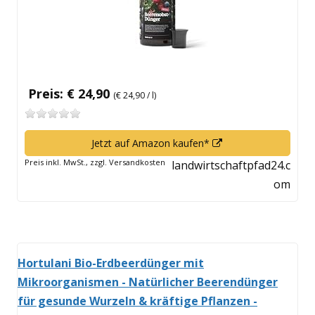
Preis: € 24,90
(€ 24,90 / l)
In
Jetzt auf Amazon kaufen*
neuem
Preis inkl. MwSt., zzgl. Versandkosten
landwirtschaftpfad24.c
Fenster
om
öffnen
Hortulani Bio-Erdbeerdünger mit
Mikroorganismen - Natürlicher Beerendünger
für gesunde Wurzeln & kräftige Pflanzen -