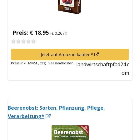
Preis: € 18,95
(€ 0,26 / l)
In
Jetzt auf Amazon kaufen*
neuem
Preis inkl. MwSt., zzgl. Versandkosten
landwirtschaftpfad24.c
Fenster
om
öffnen
Beerenobst: Sorten, Pflanzung, Pflege,
In
Verarbeitung*
neuem
Fenster