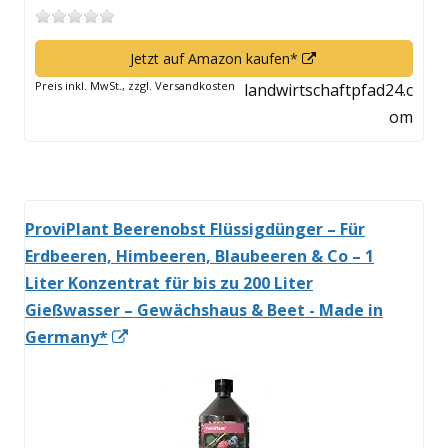
In
Jetzt auf Amazon kaufen*
neuem
Preis inkl. MwSt., zzgl. Versandkosten
landwirtschaftpfad24.c
Fenster
om
öffnen
ProviPlant Beerenobst Flüssigdünger – Für
Erdbeeren, Himbeeren, Blaubeeren & Co – 1
Liter Konzentrat für bis zu 200 Liter
Gießwasser – Gewächshaus & Beet - Made in
In
Germany*
neuem
Fenster
öffnen