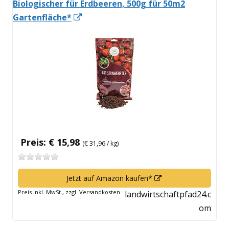
Biologischer für Erdbeeren, 500g für 50m2
In
Gartenfläche*
neuem
Fenster
öffnen
Preis: € 15,98
(€ 31,96 / kg)
In
Jetzt auf Amazon kaufen*
neuem
Preis inkl. MwSt., zzgl. Versandkosten
landwirtschaftpfad24.c
Fenster
om
öffnen