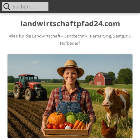
Suche
Primäres
nach:
Menü
Springe
landwirtschaftpfad24.com
zum
Inhalt
Alles für die Landwirtschaft – Landtechnik, Tierhaltung, Saatgut &
Hofbedarf