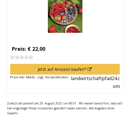
öffnen
Preis: € 22,00
In
Jetzt auf Amazon kaufen*
neuem
Preis inkl. MwSt., zzgl. Versandkosten
landwirtschaftpfad24.c
Fenster
om
öffnen
Zuletzt aktualisiert am 29. August 2025 um 08:01 . Wir weisen darauf hin, dass sich
hier angezeigte Preise inzwischen geändert haben können. Alle Angaben ohne
Gewähr.