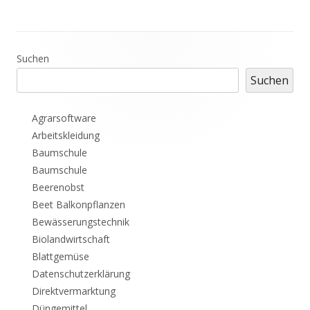
Haupt-
Suchen
Suchen
Seitenleiste
Agrarsoftware
Arbeitskleidung
Baumschule
Baumschule
Beerenobst
Beet Balkonpflanzen
Bewässerungstechnik
Biolandwirtschaft
Blattgemüse
Datenschutzerklärung
Direktvermarktung
Düngemittel