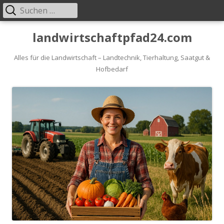
Suche
Primäres
nach:
Menü
Springe
landwirtschaftpfad24.com
zum
Inhalt
Alles für die Landwirtschaft – Landtechnik, Tierhaltung, Saatgut &
Hofbedarf